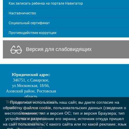
Как записать ребенка на портале Навигатор
Наставничество
Социальный сертификат
Противодействие коррупции
Версия для слабовидящих
Юридический адрес:
346751, с.Самарское,
ул.Московская, 18/66,
Азовский район, Ростовская
область
Тел./факс:
8 (86342) 2-05-68
Продолжая использовать наш сайт, вы даете согласие на
e-mail:
cdt.samara@yandex.ru
обработку файлов cookie, пользовательских данных (сведения о
Сведения о
местоположении; тип и версия ОС; тип и версия Браузера; тип
руководителе:
устройства и разрешение его экрана; источник откуда пришел
Директор МБУ ДО
на сайт пользователь; с какого сайта или по какой рекламе; язык
Самарского ЦТ -