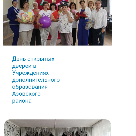
День открытых
дверей в
Учреждениях
дополнительного
образования
Азовского
района