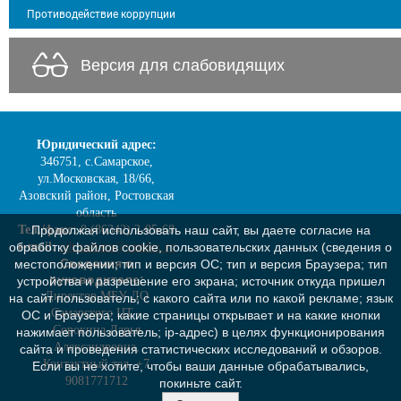
Противодействие коррупции
Версия для слабовидящих
Юридический адрес:
346751, с.Самарское,
ул.Московская, 18/66,
Азовский район, Ростовская
область
Тел./факс:
8 (86342) 2-05-68
Продолжая использовать наш сайт, вы даете согласие на
e-mail:
cdt.samara@yandex.ru
обработку файлов cookie, пользовательских данных (сведения о
Сведения о
местоположении; тип и версия ОС; тип и версия Браузера; тип
руководителе:
устройства и разрешение его экрана; источник откуда пришел
Директор МБУ ДО
на сайт пользователь; с какого сайта или по какой рекламе; язык
Самарского ЦТ -
ОС и Браузера; какие страницы открывает и на какие кнопки
Сорокина Дарья
нажимает пользователь; ip-адрес) в целях функционирования
Александровна,
сайта и проведения статистических исследований и обзоров.
Контактный тел. +7
Если вы не хотите, чтобы ваши данные обрабатывались,
9081771712
покиньте сайт.