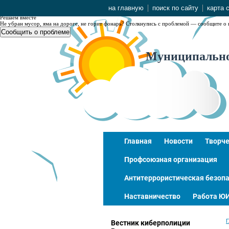
NaN
на главную
поиск по сайту
карта 
Решаем вместе
Не убран мусор, яма на дороге, не горит фонарь?
Столкнулись с проблемой — сообщите о 
Сообщить о проблеме
Муниципальное
Главная
Новости
Творче
Профсоюзная организация
Антитеррористическая безопа
Наставничество
Работа Ю
Г
Вестник киберполиции