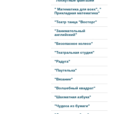
"Лоскутные фантазии"
" Математика для всех", "
Прикладная математика"
"Театр танца "Восторг"
"Занимательный
английский"
"Безопасное колесо"
"Театральная студия"
"Радуга"
"Паутелька"
"Вязание"
"Волшебный квадрат"
"Шахматная азбука"
"Чудеса из бумаги"