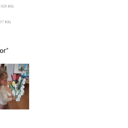
2 026 КБ)
117 КБ)
ог"