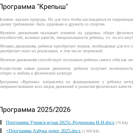
Программа "Крепыш"
Человек- высшее природы. Но для того чтобы наслаждаться ее сокровища
одному требованию: быть здоровым и дружить со спортом.
Обучение движениям оказывает влияние на здоровье, общее физическ
способностей, волевых качеств, эмоциональности ребенка, т.е. на его вн
Обучаясь движениям, ребенок приобретает знания, необходимые для его с
приобретает опыт их реализации, в том числе творческой.
Обучение движениям способствует осознанию ребенка самого себя как ли
Осуществляя самые разные движения, ребенок получает возможность
интерес и любовь к физической культуре.
Программа «Крепыш» направлена на формирование у ребенка инте
совершенствование всех видов движений и развития физических качеств.
Программа 2025/2026
Программа Учимся играя 2025г.-Родионова И.Н.docx
(76 КБ)
+Программа Азбука дорог 2025.docx
(1 969 КБ)