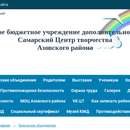
сайта
ней!
 бюджетное учреждение дополнительно
Самарский Центр творчества
Азовского района
ские объединения
Родителям
Выставки
Ученикам
К
Противопожарная безопасность
Охрана труда
Галерея
Д
сность
МОЦ Азовского района
VK ЦТ
Как записать ребен
ИД
Социальный сертификат
Музей ЮИД
Противодействие
лавная
→
Творческие объединения