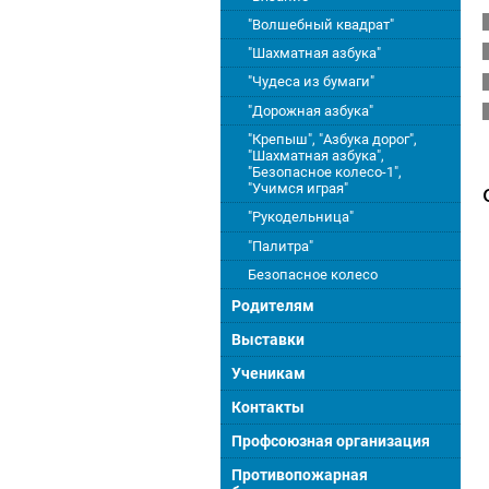
"Волшебный квадрат"
"Шахматная азбука"
"Чудеса из бумаги"
"Дорожная азбука"
"Крепыш", "Азбука дорог",
"Шахматная азбука",
"Безопасное колесо-1",
"Учимся играя"
"Рукодельница"
"Палитра"
Безопасное колесо
Родителям
Выставки
Ученикам
Контакты
Профсоюзная организация
Противопожарная