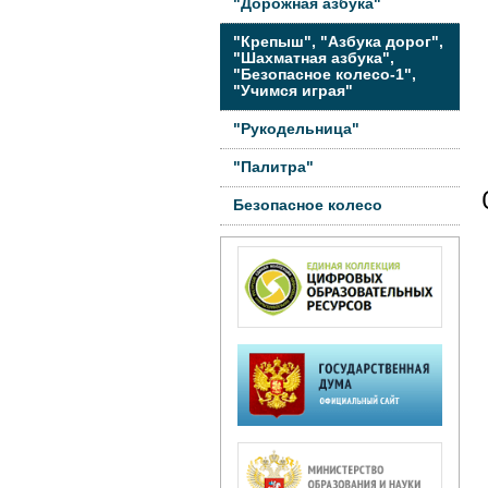
"Дорожная азбука"
"Крепыш", "Азбука дорог",
"Шахматная азбука",
"Безопасное колесо-1",
"Учимся играя"
"Рукодельница"
"Палитра"
Безопасное колесо