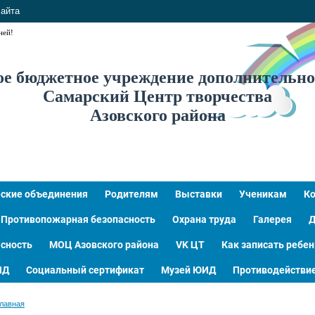
сайта
ней!
 бюджетное учреждение дополнительно
Самарский Центр творчества
Азовского района
ские объединения
Родителям
Выставки
Ученикам
К
Противопожарная безопасность
Охрана труда
Галерея
Д
сность
МОЦ Азовского района
VK ЦТ
Как записать ребен
ИД
Социальный сертификат
Музей ЮИД
Противодействие
лавная