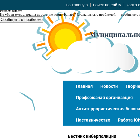
NaN
на главную
поиск по сайту
карта 
Решаем вместе
Не убран мусор, яма на дороге, не горит фонарь?
Столкнулись с проблемой — сообщите о 
Сообщить о проблеме
Муниципальное
Главная
Новости
Творче
Профсоюзная организация
Антитеррористическая безопа
Наставничество
Работа Ю
Г
Вестник киберполиции