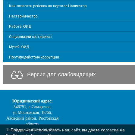
Как записать ребенка на портале Навигатор
Наставничество
Работа ЮИД
Социальный сертификат
Музей ЮИД
Противодействие коррупции
Версия для слабовидящих
Юридический адрес:
346751, с.Самарское,
ул.Московская, 18/66,
Азовский район, Ростовская
область
Тел./факс:
8 (86342) 2-05-68
Продолжая использовать наш сайт, вы даете согласие на