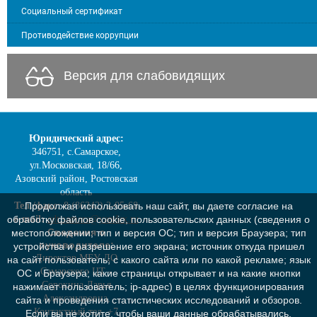
Социальный сертификат
Противодействие коррупции
Версия для слабовидящих
Юридический адрес:
346751, с.Самарское,
ул.Московская, 18/66,
Азовский район, Ростовская
область
Тел./факс:
8 (86342) 2-05-68
Продолжая использовать наш сайт, вы даете согласие на
e-mail:
cdt.samara@yandex.ru
обработку файлов cookie, пользовательских данных (сведения о
Сведения о
местоположении; тип и версия ОС; тип и версия Браузера; тип
руководителе:
устройства и разрешение его экрана; источник откуда пришел
Директор МБУ ДО
на сайт пользователь; с какого сайта или по какой рекламе; язык
Самарского ЦТ -
ОС и Браузера; какие страницы открывает и на какие кнопки
Сорокина Дарья
нажимает пользователь; ip-адрес) в целях функционирования
Александровна,
сайта и проведения статистических исследований и обзоров.
Контактный тел. +7
Если вы не хотите, чтобы ваши данные обрабатывались,