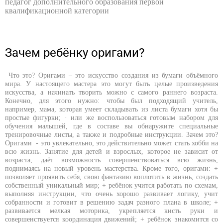
педагог дополнительного образования первой
квалификационной категории
Зачем ребёнку оригами?
Что это? Оригами – это искусство создания из бумаги объёмного
мира. У настоящего мастера это могут быть целые произведения
искусства, а начинать творить можно с самого раннего возраста.
Конечно, для этого нужно: чтобы был подходящий учитель,
например, мама, которая умеет складывать из листа бумаги хотя бы
простые фигурки; · или же воспользоваться готовым набором для
обучения малышей, где в составе вы обнаружите специальные
тренировочные листы, а также и подробные инструкции. Зачем это?
Оригами - это увлекательно, это действительно может стать хобби на
всю жизнь. Занятие для детей и взрослых, которое не зависит от
возраста, даёт возможность совершенствоваться всю жизнь,
поднимаясь на новый уровень мастерства. Кроме того, оригами: +
позволяет проявить себя, свою фантазию воплотить в жизнь, создать
собственный уникальный мир; + ребёнок учится работать по схемам,
выполняя инструкции, что очень хорошо развивает логику, учит
собранности и готовит в решению задач разного плана в школе; +
развивается мелкая моторика, укрепляется кисть руки и
совершенствуется координация движений; + ребёнок знакомится со