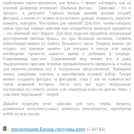
свойствами такого материала, как бумага; + может наблюдать, как из
плоской развёртки возникает объёмная фигура; Оригами – это и
процесс, и результат. Сначала малыш своими руками создаёт
фигурки, а потом их можно использовать дальше: подарить; украсить
комнату; поиграть. Что нужно для занятий? Для того, чтобы собирать
самые простые первые оригами вам понадобится минимум предметов
– это обычный лист бумаги. Для этих поделок продаётся специальная
двусторонняя цветная бумага, но при большом желании, сложить
композицию можно из любого бумажного листа. Творить можно где
угодно, это хорошее занятие для поездки в поезде или когда
необходимо провести какое-то время с ребёнком в очереди.
Современные оригами. Современный мир меняет всё, и даже
традиционное оригами игровая промышленность превратила в набор
для сюжетно-ролевых игр и театральных представлений. Выбираем
сказку, например, теремок, и приобретаем игровой набор. Теперь
можно создавать фигурку за фигуркой, пока у нас не появятся все
герои знакомой истории, после чего нас ждут театральные
постановки по сюжету сказки или сюжетные игры на другие темы, с
участием персонажей – зверей.
Давайте подведём итог: оригами для того, чтобы: творить;
развиваться интеллектуально; развивать увлечённость, приобретая
хобби на всю жизнь.
презентация Брошь гвоздика.pptx
(2 447 КБ)