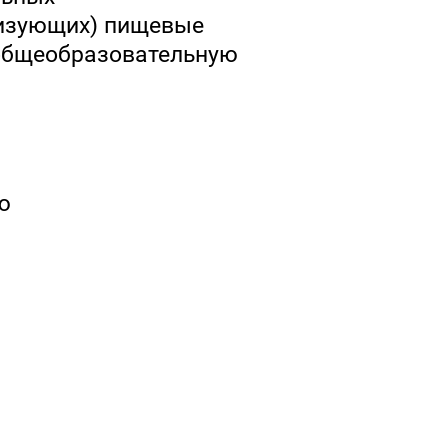
лизующих) пищевые
 общеобразовательную
ю