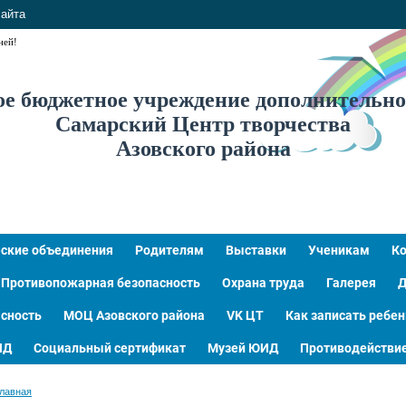
сайта
ней!
 бюджетное учреждение дополнительно
Самарский Центр творчества
Азовского района
ские объединения
Родителям
Выставки
Ученикам
К
Противопожарная безопасность
Охрана труда
Галерея
Д
сность
МОЦ Азовского района
VK ЦТ
Как записать ребен
ИД
Социальный сертификат
Музей ЮИД
Противодействие
лавная