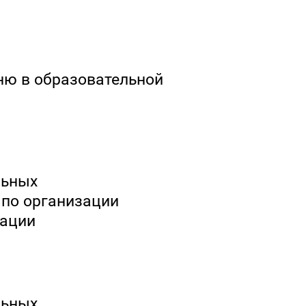
ню в образовательной
льных
 по организации
зации
льных