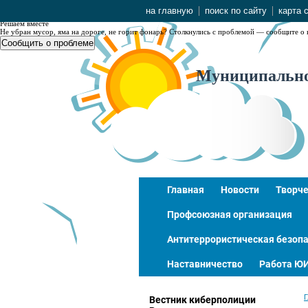
NaN
на главную
поиск по сайту
карта 
Решаем вместе
Не убран мусор, яма на дороге, не горит фонарь?
Столкнулись с проблемой — сообщите о 
Сообщить о проблеме
Муниципальное
Главная
Новости
Творче
Профсоюзная организация
Антитеррористическая безопа
Наставничество
Работа Ю
Г
Вестник киберполиции